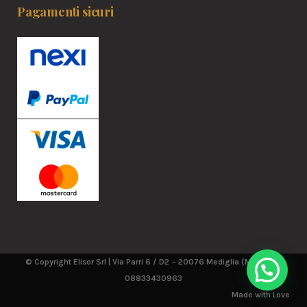
Pagamenti sicuri
© Copyright Elisor Srl | Via Parri 6 / D2 – 20076 Mediglia (MI) | P.IVA
Hai bisogno di aiuto?
08833430963
Made with
Love