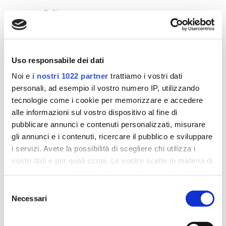
7. Sicurezza
Utilizziamo adeguate misure di sicurezza
fisiche, tecniche e organizzative al fine di
proteggere i tuoi dati personali da
Uso responsabile dei dati
distruzione, perdita, utilizzo o alterazione
accidentale od illecita e da divulgazione o
Noi e
i nostri 1022 partner
trattiamo i vostri dati
accesso non autorizzati.
personali, ad esempio il vostro numero IP, utilizzando
tecnologie come i cookie per memorizzare e accedere
8. Contatti Data Privacy
alle informazioni sul vostro dispositivo al fine di
Nel caso desiderassi esercitare uno
pubblicare annunci e contenuti personalizzati, misurare
qualsiasi dei tuoi diritti connessi alla data
gli annunci e i contenuti, ricercare il pubblico e sviluppare
privacy puoi contattare la nostra
i servizi. Avete la possibilità di scegliere chi utilizza i
organizzazione all’indirizzo:
info@elisor.it
vostri dati e per quali scopi. Le vostre scelte in materia di
privacy sono applicabili solo su questa proprietà digitale
9. Trattamento ai sensi della General
in cui avete effettuato le vostre scelte. È possibile
Selezione
Data Protection Regulation europeo:
modificare o revocare il proprio consenso in qualsiasi
Necessari
del
titolare del trattamento, base giuridica
momento dalla Dichiarazione sui cookie o facendo clic
consenso
per il trattamento e trasferimenti
sull'icona di attivazione della privacy.