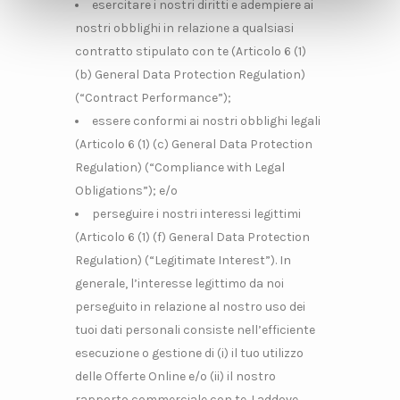
esercitare i nostri diritti e adempiere ai
pubblicità e social media, i quali potrebbero combinarle
con altre informazioni che ha fornito loro o che hanno
nostri obblighi in relazione a qualsiasi
raccolto dal suo utilizzo dei loro servizi.
contratto stipulato con te (Articolo 6 (1)
(b) General Data Protection Regulation)
(“Contract Performance”);
essere conformi ai nostri obblighi legali
(Articolo 6 (1) (c) General Data Protection
Regulation) (“Compliance with Legal
Obligations”); e/o
perseguire i nostri interessi legittimi
(Articolo 6 (1) (f) General Data Protection
Regulation) (“Legitimate Interest”). In
generale, l’interesse legittimo da noi
perseguito in relazione al nostro uso dei
tuoi dati personali consiste nell’efficiente
esecuzione o gestione di (i) il tuo utilizzo
delle Offerte Online e/o (ii) il nostro
rapporto commerciale con te. Laddove