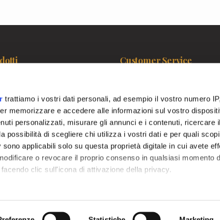
dotti
Customer Service
 Pelle
Contatti
 Farmacisti
Pagamenti
r
trattiamo i vostri dati personali, ad esempio il vostro numero IP
ocosmetici
Spedizioni
er memorizzare e accedere alle informazioni sul vostro dispositiv
odinamica
Termini e condizioni
uti personalizzati, misurare gli annunci e i contenuti, ricercare i
siamo
Privacy Policy
a possibilità di scegliere chi utilizza i vostri dati e per quali scop
Cookie Policy
 sono applicabili solo su questa proprietà digitale in cui avete eff
 modificare o revocare il proprio consenso in qualsiasi momento d
facendo clic sull'icona di attivazione della privacy.
remmo anche:
zioni sulla tua posizione geografica, con un'approssimazione di
Preferenze
Statistiche
Marketing