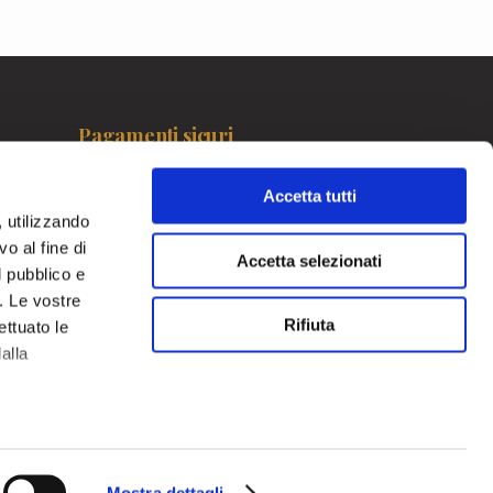
Pagamenti sicuri
Accetta tutti
, utilizzando
o al fine di
Accetta selezionati
l pubblico e
i. Le vostre
Rifiuta
ettuato le
alla
 qualche
Hai bisogno di aiuto?
Mostra dettagli