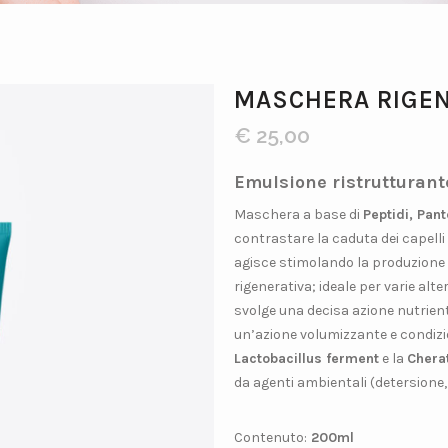
MASCHERA RIGE
€
25,00
Emulsione ristrutturante 
Maschera a base di
Peptidi, Pant
contrastare la caduta dei capelli
agisce stimolando la produzione n
rigenerativa; ideale per varie alt
svolge una decisa azione nutrien
un’azione volumizzante e condiz
Lactobacillus ferment
e la
Chera
da agenti ambientali (detersione,
Contenuto:
200ml