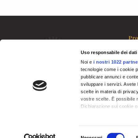
Pro
Linea
Uso responsabile dei dati
Area
Noi e
i nostri 1022 partne
Derm
tecnologie come i cookie p
Derm
pubblicare annunci e conten
Chi 
Elisor è un marchio creato dalla Dottoressa
Elisabetta Sorbellini. Sviluppa cosmetici e
sviluppare i servizi. Avete l
soluzioni per la cura della pelle e dei capelli.
scelte in materia di privacy
Tutta la linea contiene alte concentrazioni
vostre scelte. È possibile
di
Polipeptidi
.
Dichiarazione sui cookie o 
Con il tuo consenso, vor
raccogliere informa
Selezione
metro,
Necessari