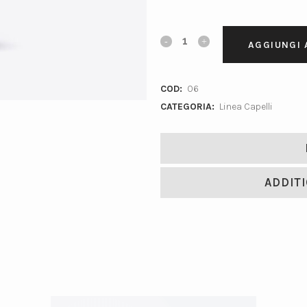
Maschera
AGGIUNGI 
rigenerante
COD:
06
quantity
CATEGORIA:
Linea Capelli
ADDIT